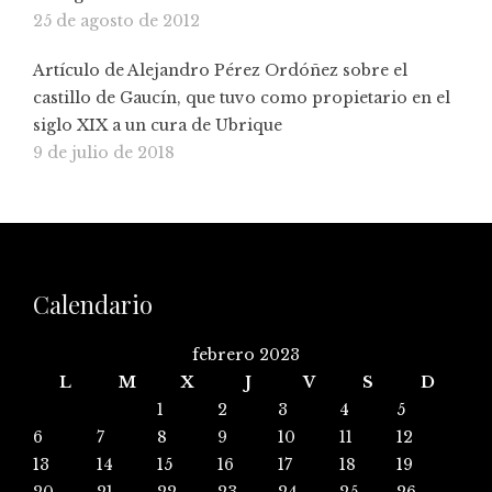
25 de agosto de 2012
Artículo de Alejandro Pérez Ordóñez sobre el
castillo de Gaucín, que tuvo como propietario en el
siglo XIX a un cura de Ubrique
9 de julio de 2018
Calendario
febrero 2023
L
M
X
J
V
S
D
1
2
3
4
5
6
7
8
9
10
11
12
13
14
15
16
17
18
19
20
21
22
23
24
25
26