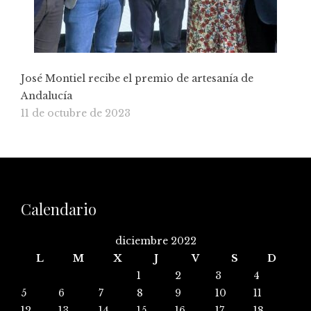
José Montiel recibe el premio de artesanía de
Andalucía
11 de octubre de 2023
Calendario
diciembre 2022
L
M
X
J
V
S
D
1
2
3
4
5
6
7
8
9
10
11
12
13
14
15
16
17
18