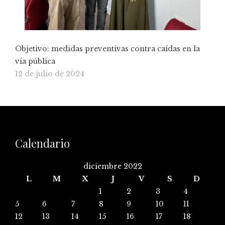
Objetivo: medidas preventivas contra caídas en la
vía pública
12 de julio de 2024
Calendario
diciembre 2022
L
M
X
J
V
S
D
1
2
3
4
5
6
7
8
9
10
11
12
13
14
15
16
17
18