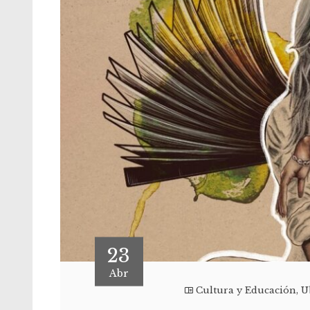
23
Abr
Cultura y Educación
,
U