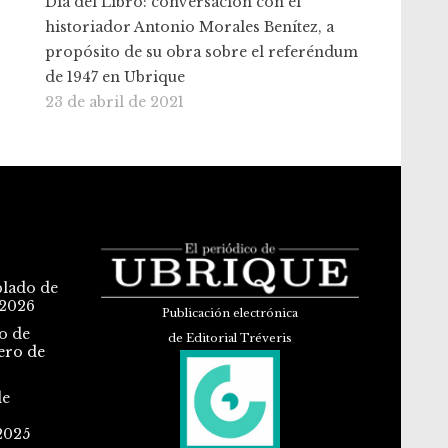
Día del Libro: conversación con el
historiador Antonio Morales Benítez, a
propósito de su obra sobre el referéndum
de 1947 en Ubrique
23 de abril de 2021
blado de
 2026
Publicación electrónica
o de
de Editorial Tréveris
ero de
de
2025