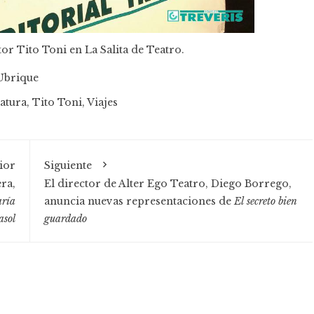
or Tito Toni en La Salita de Teatro.
Ubrique
ratura
,
Tito Toni
,
Viajes
ior
Siguiente
ra,
El director de Alter Ego Teatro, Diego Borrego,
aría
anuncia nuevas representaciones de
El secreto bien
asol
guardado