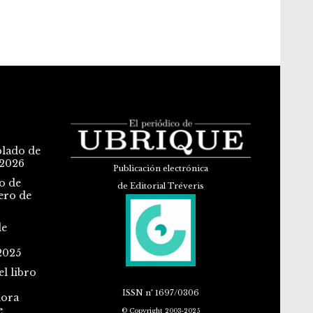
blado de
 2026
Publicación electrónica
o de
de Editorial Tréveris
ero de
de
2025
l libro
ISSN
nº 1697/0306
dora
e
© Copyright 2003-2025