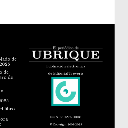
blado de
 2026
Publicación electrónica
o de
de Editorial Tréveris
ero de
de
2025
l libro
ISSN
nº 1697/0306
dora
e
© Copyright 2003-2025