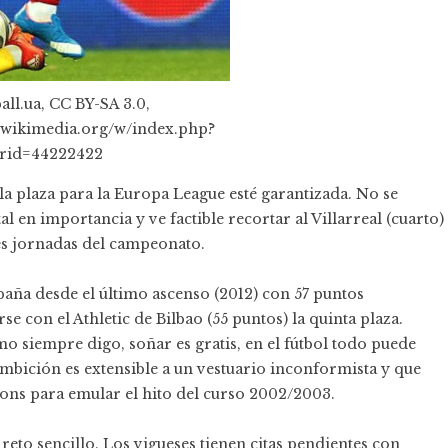
all.ua, CC BY-SA 3.0,
.wikimedia.org/w/index.php?
rid=44222422
a plaza para la Europa League esté garantizada. No se
en importancia y ve factible recortar al Villarreal (cuarto)
res jornadas del campeonato.
aña desde el último ascenso (2012) con 57 puntos
e con el Athletic de Bilbao (55 puntos) la quinta plaza.
o siempre digo, soñar es gratis, en el fútbol todo puede
mbición es extensible a un vestuario inconformista y que
ons para emular el hito del curso 2002/2003.
reto sencillo. Los vigueses tienen citas pendientes con