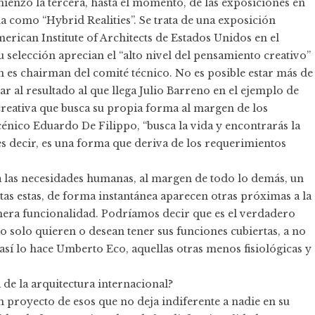
ienzo la tercera, hasta el momento, de las exposiciones en
a como “Hybrid Realities”. Se trata de una exposición
ican Institute of Architects de Estados Unidos en el
 selección aprecian el “alto nivel del pensamiento creativo”
en es chairman del comité técnico. No es posible estar más de
ar al resultado al que llega Julio Barreno en el ejemplo de
creativa que busca su propia forma al margen de los
cénico Eduardo De Filippo, “busca la vida y encontrarás la
es decir, es una forma que deriva de los requerimientos
n a las necesidades humanas, al margen de todo lo demás, un
rtas estas, de forma instantánea aparecen otras próximas a la
 mera funcionalidad. Podríamos decir que es el verdadero
o solo quieren o desean tener sus funciones cubiertas, a no
í lo hace Umberto Eco, aquellas otras menos fisiológicas y
 de la arquitectura internacional?
n proyecto de esos que no deja indiferente a nadie en su