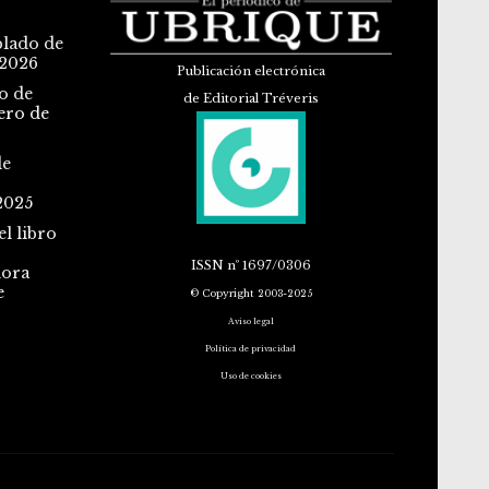
blado de
 2026
Publicación electrónica
o de
de Editorial Tréveris
ero de
de
2025
l libro
ISSN
nº 1697/0306
dora
e
© Copyright 2003-2025
Aviso legal
Política de privacidad
Uso de cookies