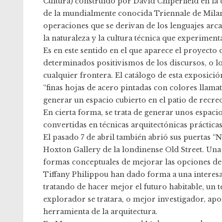
Cultura) construido por David Chiperfield en la
de la mundialmente conocida Triennale de Milano
operaciones que se derivan de los lenguajes arcaic
la naturaleza y la cultura técnica que experimen
Es en este sentido en el que aparece el proyecto
determinados positivismos de los discursos, o l
cualquier frontera. El catálogo de esta exposici
“finas hojas de acero pintadas con colores llama
generar un espacio cubierto en el patio de recreo
En cierta forma, se trata de generar unos espaci
convertidas en técnicas arquitectónicas práctica
El pasado 7 de abril también abrió sus puertas “
Hoxton Gallery de la londinense Old Street. Una
formas conceptuales de mejorar las opciones de 
Tiffany Philippou han dado forma a una interes
tratando de hacer mejor el futuro habitable, un t
explorador se tratara, o mejor investigador, apo
herramienta de la arquitectura.