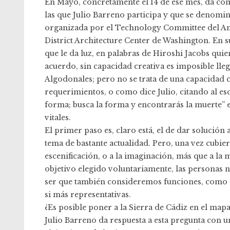
En Mayo, concretamente el 14 de ese mes, da com
las que Julio Barreno participa y que se denomin
organizada por el Technology Committee del Amer
District Architecture Center de Washington. En su
que le da luz, en palabras de Hiroshi Jacobs qui
acuerdo, sin capacidad creativa es imposible lleg
Algodonales; pero no se trata de una capacidad 
requerimientos, o como dice Julio, citando al es
forma; busca la forma y encontrarás la muerte” 
vitales.
El primer paso es, claro está, el de dar solució
tema de bastante actualidad. Pero, una vez cubie
escenificación, o a la imaginación, más que a la
objetivo elegido voluntariamente, las personas n
ser que también consideremos funciones, como as
si más representativas.
¿Es posible poner a la Sierra de Cádiz en el mapa
Julio Barreno da respuesta a esta pregunta con u