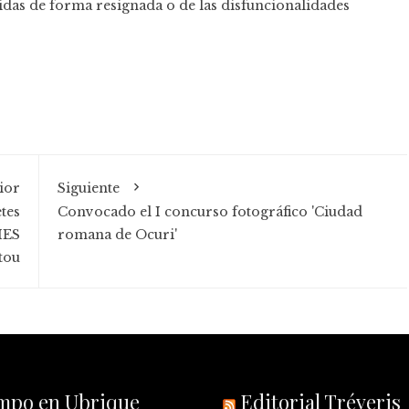
das de forma resignada o de las disfuncionalidades
ior
Siguiente
tes
Convocado el I concurso fotográfico 'Ciudad
 IES
romana de Ocuri'
tou
empo en Ubrique
Editorial Tréveris