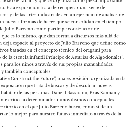
 ciudad de Milán, y que se organiza como pieza importante
. Esta exposición trata de recuperar una serie de
os y de las artes industriales en un ejercicio de análisis de
tan nuevas formas de hacer que se consolidan en el tiempo.
 de Julio Barreno como partícipe constructor de
o que es lo mismo, que dan forma a discursos más allá de
ón deja espacio al proyecto de Julio Barreno que define como
tivos basadas en el concepto técnico del origami para
 de la escuela infantil Príncipe de Asturias de Algodonales”.
os para los niños a través de sus propias manualidades
s y también conceptuales.
Native Construct the Future”, una exposición organizada en la
 exposición que trata de buscar y de descubrir nuevas
habitar de las personas. Daneal Bassiouni, Pras Kannan y
ante crítica a determinados inmovilismos conceptuales
erritorio en el que Julio Barreno busca, como si de un
rtar lo mejor para nuestro futuro inmediato a través de la