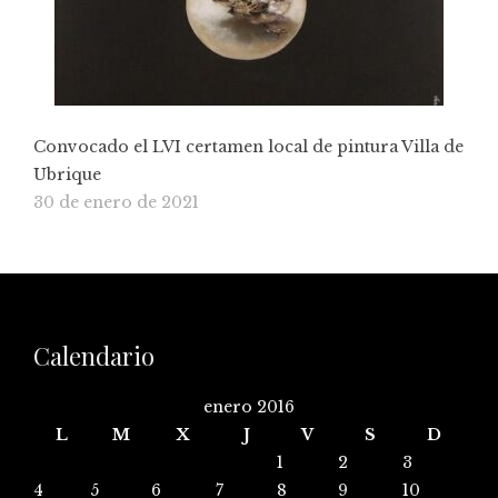
Convocado el LVI certamen local de pintura Villa de
Ubrique
30 de enero de 2021
Calendario
enero 2016
L
M
X
J
V
S
D
1
2
3
4
5
6
7
8
9
10