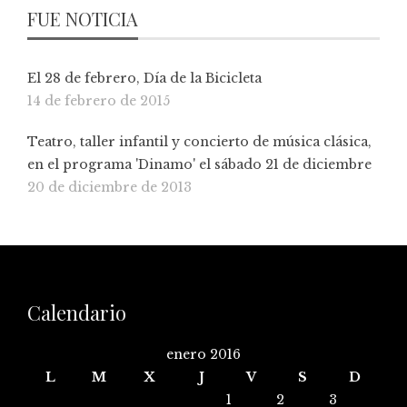
FUE NOTICIA
El 28 de febrero, Día de la Bicicleta
14 de febrero de 2015
Teatro, taller infantil y concierto de música clásica,
en el programa 'Dinamo' el sábado 21 de diciembre
20 de diciembre de 2013
Calendario
enero 2016
L
M
X
J
V
S
D
1
2
3