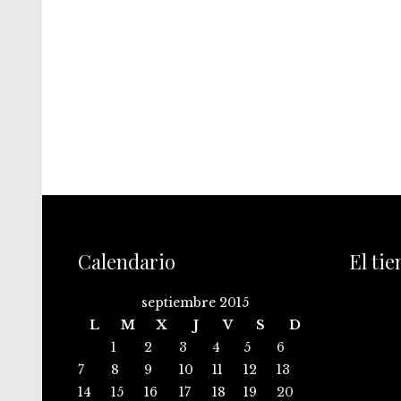
Calendario
El ti
septiembre 2015
L
M
X
J
V
S
D
1
2
3
4
5
6
7
8
9
10
11
12
13
14
15
16
17
18
19
20