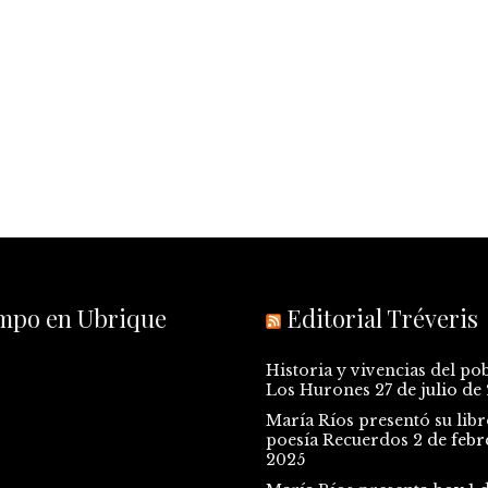
empo en Ubrique
Editorial Tréveris
Historia y vivencias del po
Los Hurones
27 de julio de
María Ríos presentó su libr
poesía Recuerdos
2 de febr
2025