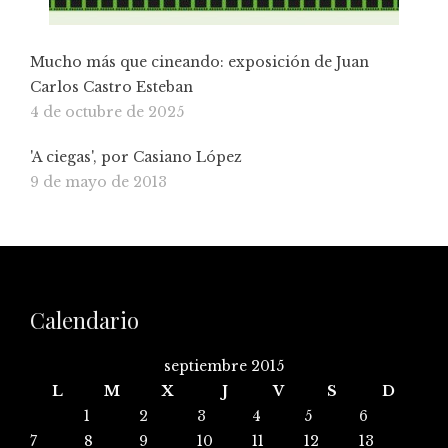
Mucho más que cineando: exposición de Juan
Carlos Castro Esteban
4 de octubre de 2025
'A ciegas', por Casiano López
9 de mayo de 2013
Calendario
septiembre 2015
L
M
X
J
V
S
D
1
2
3
4
5
6
7
8
9
10
11
12
13