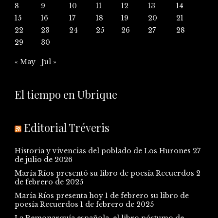
8
9
10
11
12
13
14
15
16
17
18
19
20
21
22
23
24
25
26
27
28
29
30
« May
Jul »
El tiempo en Ubrique
Editorial Tréveris
Historia y vivencias del poblado de Los Hurones
27
de julio de 2026
María Ríos presentó su libro de poesía Recuerdos
2
de febrero de 2025
María Ríos presenta hoy 1 de febrero su libro de
poesía Recuerdos
1 de febrero de 2025
La Remonarquía española, el libro póstumo de