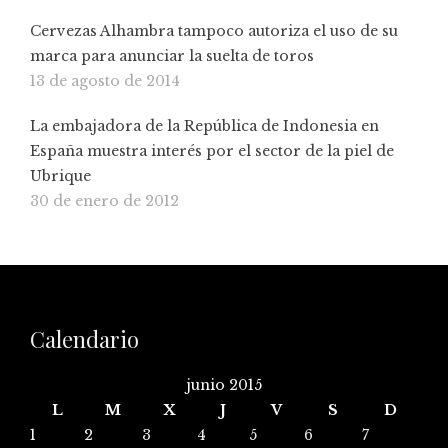
Cervezas Alhambra tampoco autoriza el uso de su
marca para anunciar la suelta de toros
13 de agosto de 2014
La embajadora de la República de Indonesia en
España muestra interés por el sector de la piel de
Ubrique
30 de enero de 2012
Calendario
junio 2015
L
M
X
J
V
S
D
1
2
3
4
5
6
7