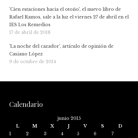
'Cien estaciones hacia el otoño', el nuevo libro de
Rafael Ramos, sale a la luz el viernes 27 de abril en el
IES Los Remedios
17 de abril de 2018
'La noche del cazador', artículo de opinión de
Casiano López
9 de octubre de 2014
Calendario
junio 2015
L
M
X
J
V
S
D
1
2
3
4
5
6
7