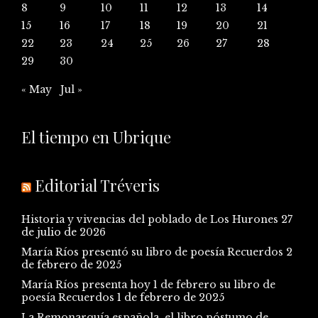
8
9
10
11
12
13
14
15
16
17
18
19
20
21
22
23
24
25
26
27
28
29
30
« May
Jul »
El tiempo en Ubrique
Editorial Tréveris
Historia y vivencias del poblado de Los Hurones
27
de julio de 2026
María Ríos presentó su libro de poesía Recuerdos
2
de febrero de 2025
María Ríos presenta hoy 1 de febrero su libro de
poesía Recuerdos
1 de febrero de 2025
La Remonarquía española, el libro póstumo de