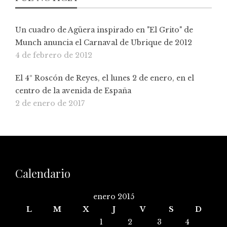
Un cuadro de Agüera inspirado en "El Grito" de
Munch anuncia el Carnaval de Ubrique de 2012
4 de febrero de 2012
El 4º Roscón de Reyes, el lunes 2 de enero, en el
centro de la avenida de España
2 de enero de 2017
Calendario
enero 2015
L
M
X
J
V
S
D
1
2
3
4