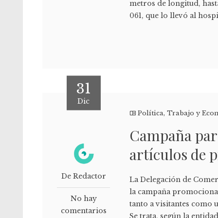
metros de longitud, hast
061, que lo llevó al hosp
31
Dic
Política
,
Trabajo y Eco
Campaña para
artículos de 
De Redactor
La Delegación de Comer
la campaña promocional "
No hay
tanto a visitantes como 
comentarios
Se trata, según la entid