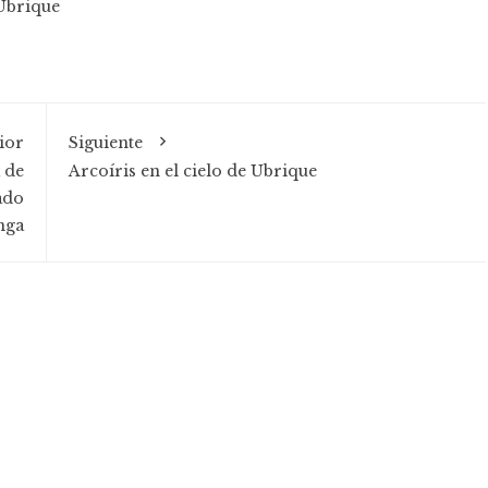
Ubrique
ior
Siguiente
 de
Arcoíris en el cielo de Ubrique
ado
nga