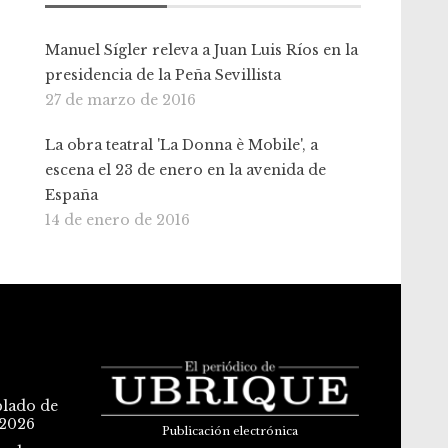
Manuel Sígler releva a Juan Luis Ríos en la
presidencia de la Peña Sevillista
27 de marzo de 2016
La obra teatral 'La Donna è Mobile', a
escena el 23 de enero en la avenida de
España
14 de enero de 2016
blado de
 2026
Publicación electrónica