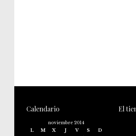
Calendario
El ti
noviembre 2014
L
M
X
J
V
S
D