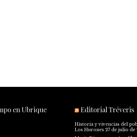
empo en Ubrique
Editorial Tréveris
Historia y vivencias del po
Los Hurones
27 de julio de