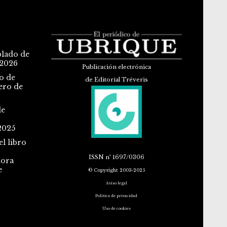
blado de
 2026
Publicación electrónica
o de
de Editorial Tréveris
ero de
de
2025
l libro
ISSN
nº 1697/0306
dora
e
© Copyright 2003-2025
Aviso legal
Política de privacidad
Uso de cookies