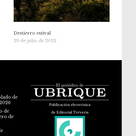
Destierro estival
29 de julio de 2022
blado de
 2026
Publicación electrónica
o de
de Editorial Tréveris
ero de
de