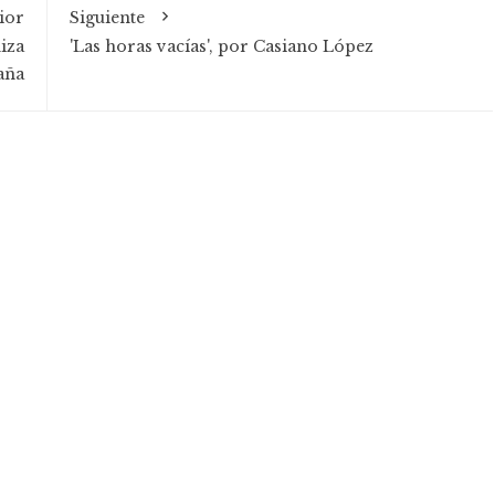
ior
Siguiente
iza
'Las horas vacías', por Casiano López
aña