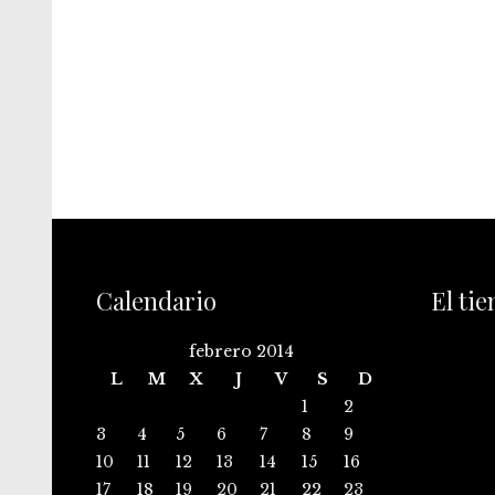
Calendario
El ti
febrero 2014
L
M
X
J
V
S
D
1
2
3
4
5
6
7
8
9
10
11
12
13
14
15
16
17
18
19
20
21
22
23