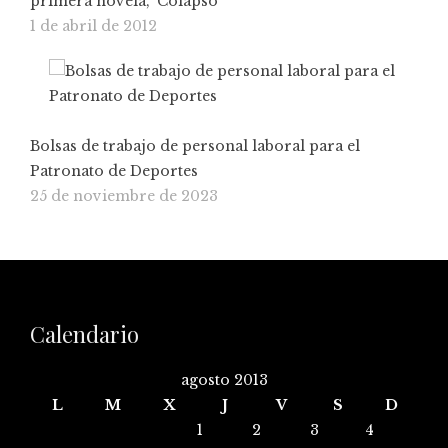
primera novela, 'Colapso'
1 de abril de 2012
Bolsas de trabajo de personal laboral para el
Patronato de Deportes
25 de noviembre de 2023
Calendario
agosto 2013
L
M
X
J
V
S
D
1
2
3
4