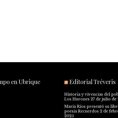
empo en Ubrique
Editorial Tréveris
Historia y vivencias del po
Los Hurones
27 de julio de
María Ríos presentó su libr
poesía Recuerdos
2 de febr
2025