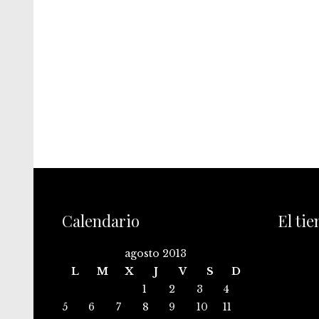
Calendario
El ti
agosto 2013
L
M
X
J
V
S
D
1
2
3
4
5
6
7
8
9
10
11