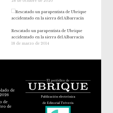
28 de octubre de 2020
Rescatado un parapentista de Ubrique
accidentado en la sierra del Albarracín
18 de marzo de 2014
blado de
 2026
Publicación electrónica
o de
de Editorial Tréveris
ero de