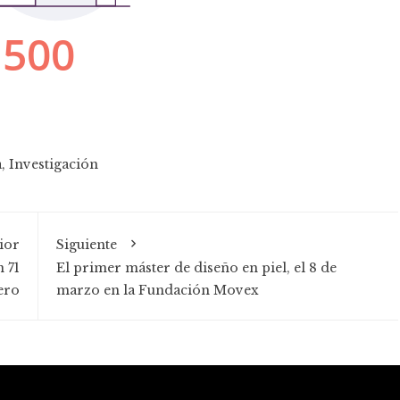
a
,
Investigación
ior
Siguiente
 71
El primer máster de diseño en piel, el 8 de
ero
marzo en la Fundación Movex