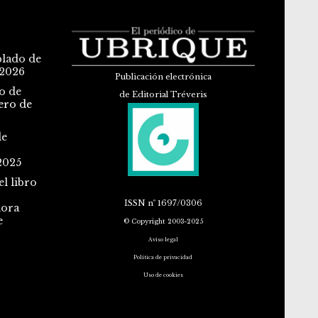
blado de
 2026
Publicación electrónica
o de
de Editorial Tréveris
ero de
de
2025
l libro
ISSN
nº 1697/0306
dora
e
© Copyright 2003-2025
Aviso legal
Política de privacidad
Uso de cookies