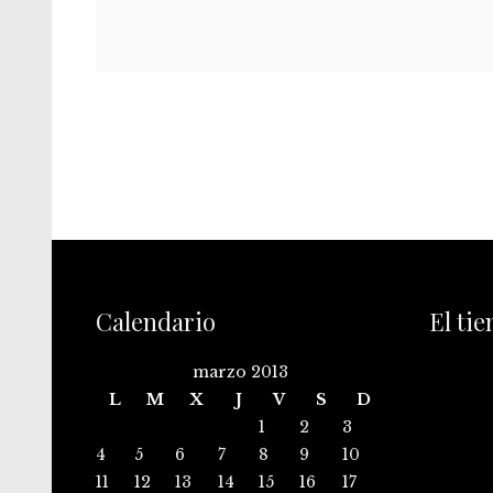
Calendario
El ti
marzo 2013
L
M
X
J
V
S
D
1
2
3
4
5
6
7
8
9
10
11
12
13
14
15
16
17