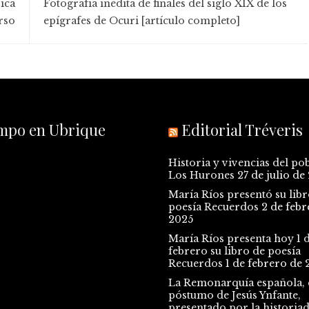
ica
Fotografía inédita de finales del siglo XIX de los
rso
epígrafes de Ocuri [artículo completo]
empo en Ubrique
Editorial Tréveris
Historia y vivencias del po
Los Hurones
27 de julio de
María Ríos presentó su libr
poesía Recuerdos
2 de febr
2025
María Ríos presenta hoy 1 
febrero su libro de poesía
Recuerdos
1 de febrero de 
La Remonarquía española, e
póstumo de Jesús Ynfante,
presentado por la historia