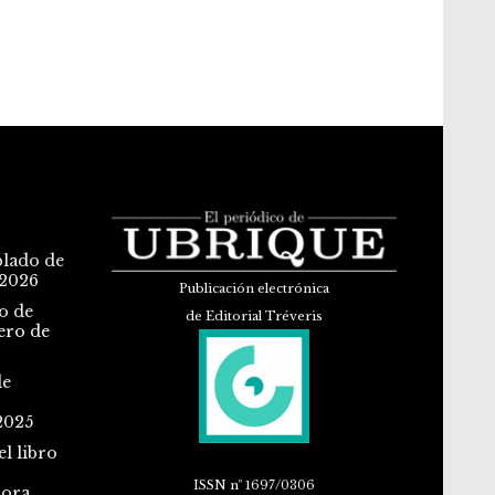
blado de
 2026
Publicación electrónica
o de
de Editorial Tréveris
ero de
de
2025
l libro
ISSN
nº 1697/0306
dora