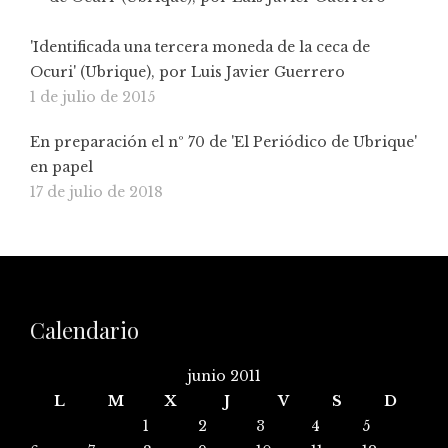
'Identificada una tercera moneda de la ceca de
Ocuri' (Ubrique), por Luis Javier Guerrero
1 de julio de 2015
En preparación el nº 70 de 'El Periódico de Ubrique'
en papel
17 de julio de 2018
Calendario
junio 2011
L
M
X
J
V
S
D
1
2
3
4
5