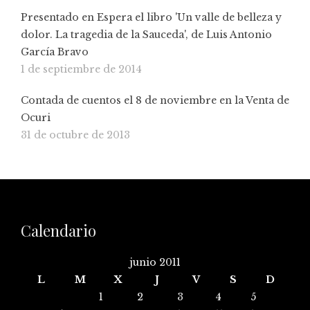
Presentado en Espera el libro 'Un valle de belleza y
dolor. La tragedia de la Sauceda', de Luis Antonio
García Bravo
1 de septiembre de 2014
Contada de cuentos el 8 de noviembre en la Venta de
Ocuri
31 de octubre de 2013
Calendario
junio 2011
L
M
X
J
V
S
D
1
2
3
4
5