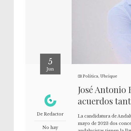
5
Jun
Política
,
Ubrique
José Antonio 
acuerdos tan
De Redactor
La candidatura de Andalu
mayo de 2023 dos conceja
No hay
andalucistas tienen la ll