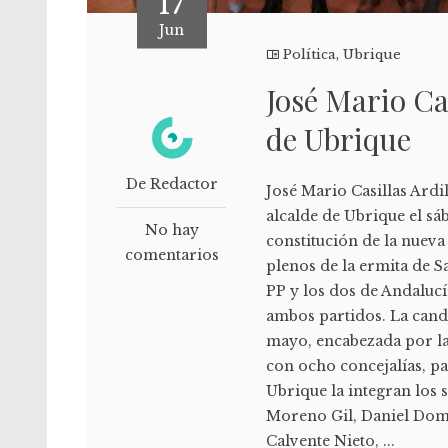
17
Jun
Política
,
Ubrique
José Mario Cas
de Ubrique
De Redactor
José Mario Casillas Ardil
alcalde de Ubrique el sá
No hay
constitución de la nueva
comentarios
plenos de la ermita de Sa
PP y los dos de Andalucí
ambos partidos. La candi
mayo, encabezada por la
con ocho concejalías, p
Ubrique la integran los s
Moreno Gil, Daniel Domí
Calvente Nieto, ...