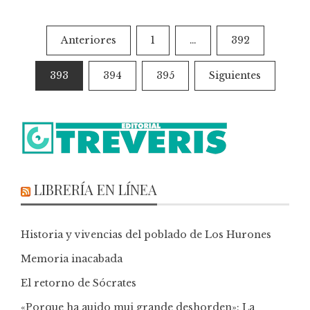
Anteriores
1
…
392
393
394
395
Siguientes
LIBRERÍA EN LÍNEA
Historia y vivencias del poblado de Los Hurones
Memoria inacabada
El retorno de Sócrates
«Porque ha auido mui grande deshorden»: La