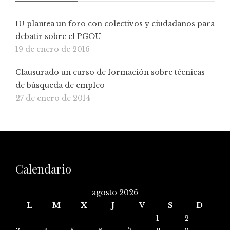
IU plantea un foro con colectivos y ciudadanos para
debatir sobre el PGOU
19 de enero de 2016
Clausurado un curso de formación sobre técnicas
de búsqueda de empleo
27 de enero de 2014
Calendario
agosto 2026
L
M
X
J
V
S
D
1
2