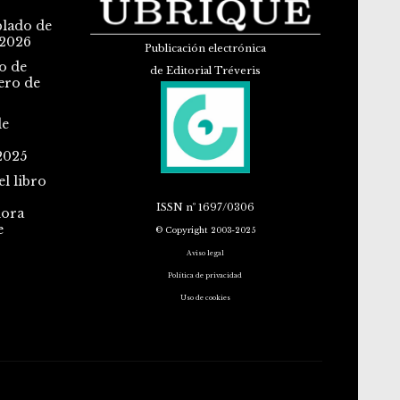
blado de
 2026
Publicación electrónica
o de
de Editorial Tréveris
ero de
de
2025
l libro
ISSN
nº 1697/0306
dora
e
© Copyright 2003-2025
Aviso legal
Política de privacidad
Uso de cookies