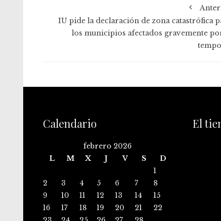
Anter
IU pide la declaración de zona catastrófica p
los municipios afectados gravemente por
tempo
Calendario
El ti
febrero 2026
L
M
X
J
V
S
D
1
2
3
4
5
6
7
8
9
10
11
12
13
14
15
16
17
18
19
20
21
22
23
24
25
26
27
28