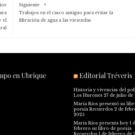
ior
Siguiente
ara
Trabajos en el casco antiguo para evitar la
 el
filtración de agua a las viviendas
ral
empo en Ubrique
Editorial Tréveris
Historia y vivencias del po
Los Hurones
27 de julio de
María Ríos presentó su libr
poesía Recuerdos
2 de febr
2025
María Ríos presenta hoy 1 
febrero su libro de poesía
Recuerdos
1 de febrero de 