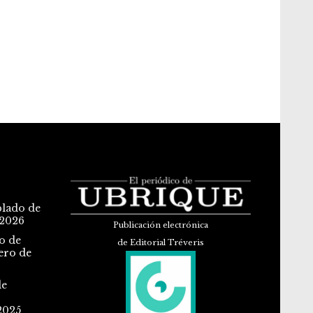
blado de
 2026
Publicación electrónica
o de
de Editorial Tréveris
ero de
de
2025