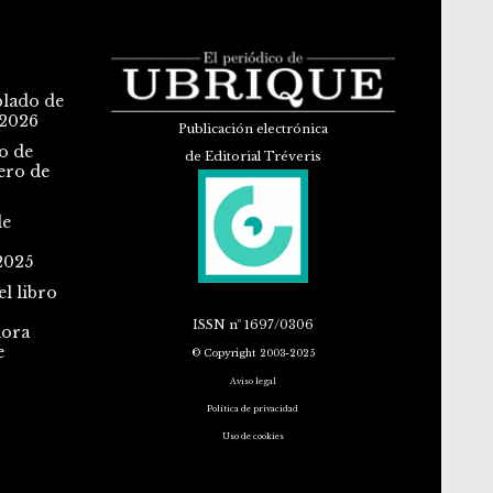
blado de
 2026
Publicación electrónica
o de
de Editorial Tréveris
ero de
de
2025
l libro
ISSN
nº 1697/0306
dora
e
© Copyright 2003-2025
Aviso legal
Política de privacidad
Uso de cookies