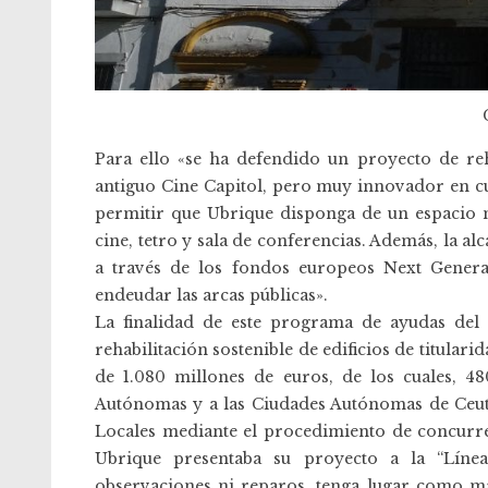
Para ello «se ha defendido un proyecto de re
antiguo Cine Capitol, pero muy innovador en cu
permitir que Ubrique disponga de un espacio mu
cine, tetro y sala de conferencias. Además, la al
a través de los fondos europeos Next Generat
endeudar las arcas públicas».
La finalidad de este programa de ayudas del 
rehabilitación sostenible de edificios de titular
de 1.080 millones de euros, de los cuales, 4
Autónomas y a las Ciudades Autónomas de Ceuta 
Locales mediante el procedimiento de concurre
Ubrique presentaba su proyecto a la “Línea
observaciones ni reparos, tenga lugar como má