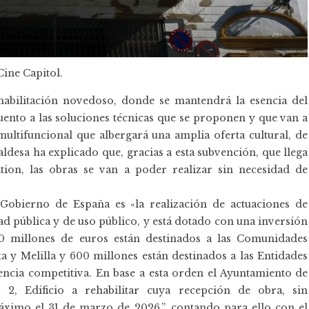
Cine Capitol.
habilitación novedoso, donde se mantendrá la esencia del
ento a las soluciones técnicas que se proponen y que van a
ltifuncional que albergará una amplia oferta cultural, de
caldesa ha explicado que, gracias a esta subvención, que llega
ion, las obras se van a poder realizar sin necesidad de
Gobierno de España es «la realización de actuaciones de
idad pública y de uso público, y está dotado con una inversión
80 millones de euros están destinados a las Comunidades
y Melilla y 600 millones están destinados a las Entidades
ncia competitiva. En base a esta orden el Ayuntamiento de
 2, Edificio a rehabilitar cuya recepción de obra, sin
ximo el 31 de marzo de 2026.”, contando para ello con el