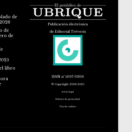
blado de
 2026
Publicación electrónica
o de
de Editorial Tréveris
ero de
de
2025
l libro
ISSN
nº 1697/0306
dora
e
© Copyright 2003-2025
Aviso legal
Política de privacidad
Uso de cookies