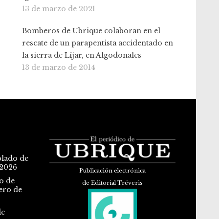
13 de marzo de 2021
Bomberos de Ubrique colaboran en el
rescate de un parapentista accidentado en
la sierra de Líjar, en Algodonales
13 de marzo de 2014
blado de
 2026
Publicación electrónica
o de
de Editorial Tréveris
ero de
de