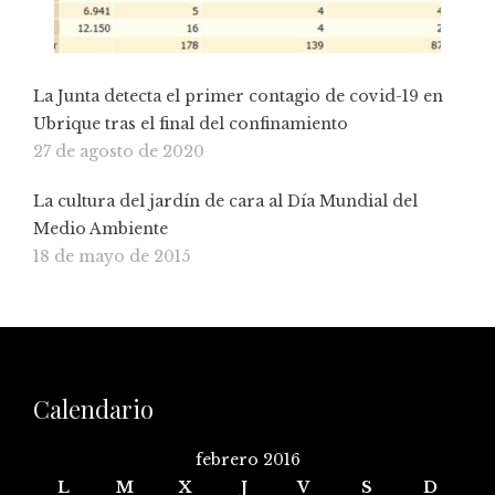
La Junta detecta el primer contagio de covid-19 en
Ubrique tras el final del confinamiento
27 de agosto de 2020
La cultura del jardín de cara al Día Mundial del
Medio Ambiente
18 de mayo de 2015
Calendario
febrero 2016
L
M
X
J
V
S
D