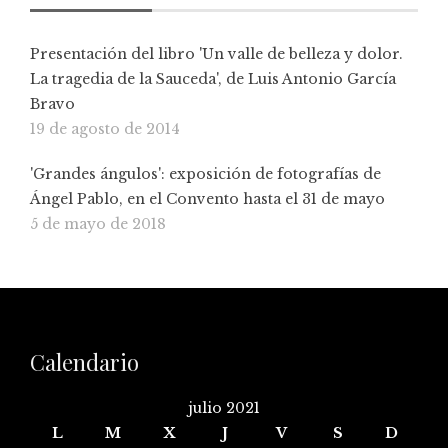
Presentación del libro 'Un valle de belleza y dolor.
La tragedia de la Sauceda', de Luis Antonio García
Bravo
19 de agosto de 2014
'Grandes ángulos': exposición de fotografías de
Ángel Pablo, en el Convento hasta el 31 de mayo
5 de mayo de 2018
Calendario
julio 2021
L
M
X
J
V
S
D