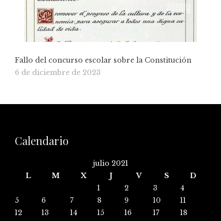
Fallo del concurso escolar sobre la Constitución
6 de diciembre de 2023
Calendario
julio 2021
L
M
X
J
V
S
D
1
2
3
4
5
6
7
8
9
10
11
12
13
14
15
16
17
18