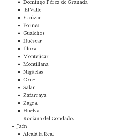
Domingo Pérez de Granada
El Valle
Escúzar
Fornes
Gualchos
Huéscar
Íllora
Montejícar
Montillana
Nigüelas
Orce
Salar
Zafarraya
Zagra.
Huelva
Rociana del Condado.
Jaén
Alcalá la Real