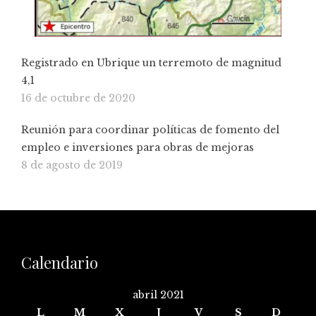
Registrado en Ubrique un terremoto de magnitud
4,1
16 de octubre de 2020
Reunión para coordinar políticas de fomento del
empleo e inversiones para obras de mejoras
8 de agosto de 2019
Calendario
abril 2021
L
M
X
J
V
S
D