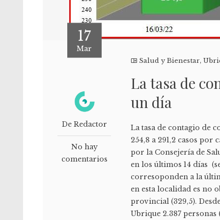
17
Mar
Salud y Bienestar
,
Ubri
La tasa de co
un día
De Redactor
La tasa de contagio de 
254,8 a 291,2 casos por 
No hay
por la Consejería de Sal
comentarios
en los últimos 14 días (s
corresoponden a la últim
en esta localidad es no o
provincial (329,5). Desd
Ubrique 2.387 personas (