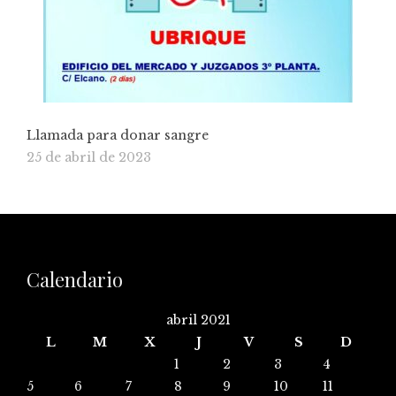
Llamada para donar sangre
25 de abril de 2023
Calendario
abril 2021
L
M
X
J
V
S
D
1
2
3
4
5
6
7
8
9
10
11