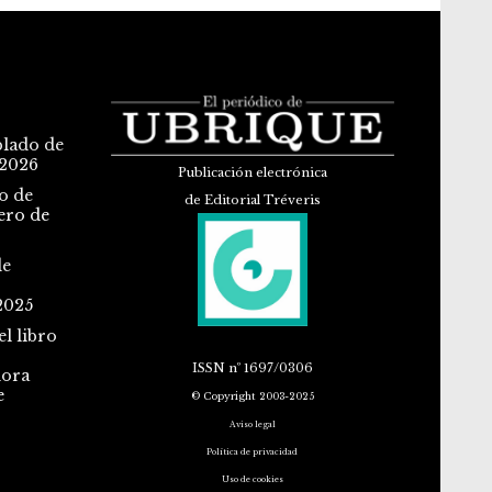
blado de
 2026
Publicación electrónica
o de
de Editorial Tréveris
ero de
de
2025
l libro
ISSN
nº 1697/0306
dora
e
© Copyright 2003-2025
Aviso legal
Política de privacidad
Uso de cookies