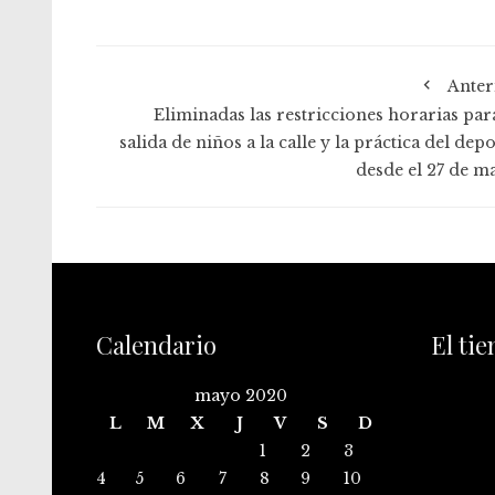
Anter
Eliminadas las restricciones horarias para
salida de niños a la calle y la práctica del dep
desde el 27 de m
Calendario
El ti
mayo 2020
L
M
X
J
V
S
D
1
2
3
4
5
6
7
8
9
10