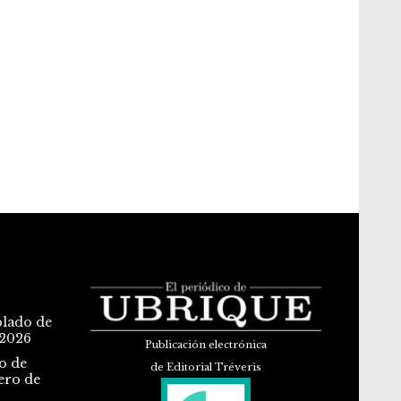
blado de
 2026
Publicación electrónica
o de
de Editorial Tréveris
ero de