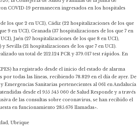
0, la Consejería de Salud y Familias de la Junta de
 con COVID-19 permanecen ingresados en los hospitales
de los que 2 en UCI), Cádiz (22 hospitalizaciones de los que
que 9 en UCI), Granada (37 hospitalizaciones de los que 7 en
 UCI), Jaén (27 hospitalizaciones de los que 8 en UCI),
y Sevilla (21 hospitalizaciones de los que 7 en UCI).
lizado un total de 212.124 PCR y 379.017 test rápidos. En
PES) ha registrado desde el inicio del estado de alarma
 por todas las líneas, recibiendo 78.829 en el día de ayer. De
 y Emergencias Sanitarias pertenecientes al 061 en Andalucía
n atendidas desde el 955 545 060 de Salud Responde y a través
usiva de las consultas sobre coronavirus, se han recibido el
 puesta en funcionamiento 285.676 llamadas».
edad
,
Ubrique