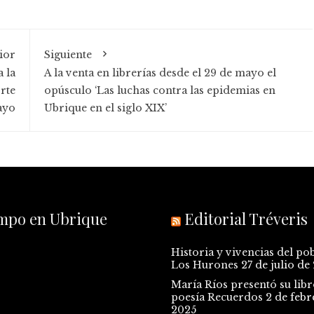
ior
Siguiente
 la
A la venta en librerías desde el 29 de mayo el
orte
opúsculo ‘Las luchas contra las epidemias en
ayo
Ubrique en el siglo XIX’
empo en Ubrique
Editorial Tréveris
Historia y vivencias del po
Los Hurones
27 de julio de
María Ríos presentó su libr
poesía Recuerdos
2 de febr
2025