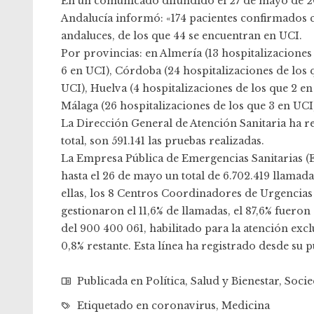
En un comunicado difundido el 27 de mayo de 202
Andalucía informó: «174 pacientes confirmados
andaluces, de los que 44 se encuentran en UCI.
Por provincias: en Almería (13 hospitalizaciones 
6 en UCI), Córdoba (24 hospitalizaciones de los 
UCI), Huelva (4 hospitalizaciones de los que 2 en
Málaga (26 hospitalizaciones de los que 3 en UCI) 
La Dirección General de Atención Sanitaria ha rea
total, son 591.141 las pruebas realizadas.
La Empresa Pública de Emergencias Sanitarias (E
hasta el 26 de mayo un total de 6.702.419 llamadas
ellas, los 8 Centros Coordinadores de Urgencias
gestionaron el 11,6% de llamadas, el 87,6% fuero
del 900 400 061, habilitado para la atención excl
0,8% restante. Esta línea ha registrado desde su
Publicada en
Política
,
Salud y Bienestar
,
Soci
Etiquetado en
coronavirus
,
Medicina