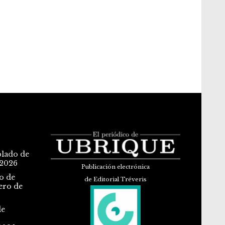
blado de
 2026
Publicación electrónica
o de
de Editorial Tréveris
ero de
de