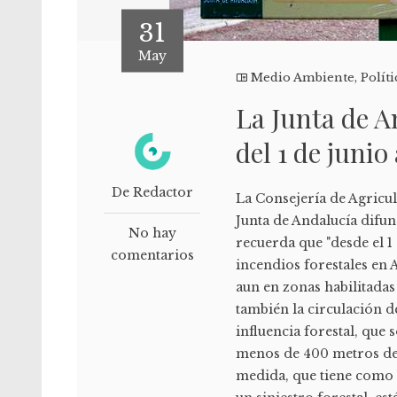
31
May
Medio Ambiente
,
Políti
La Junta de A
del 1 de junio
De Redactor
La Consejería de Agricul
Junta de Andalucía difu
No hay
recuerda que "desde el 1 
comentarios
incendios forestales en 
aun en zonas habilitadas 
también la circulación d
influencia forestal, que
menos de 400 metros de 
medida, que tiene como o