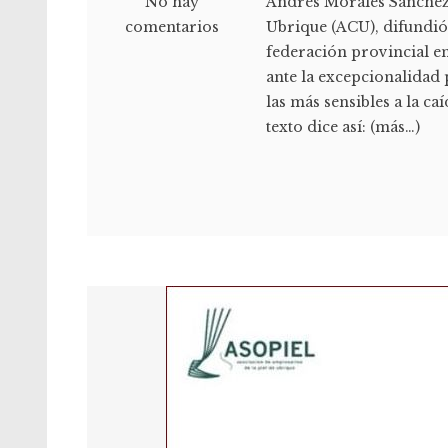
No hay
Andrés Morales Sánchez,
comentarios
Ubrique (ACU), difundió
federación provincial e
ante la excepcionalidad 
las más sensibles a la c
texto dice así: (más…)