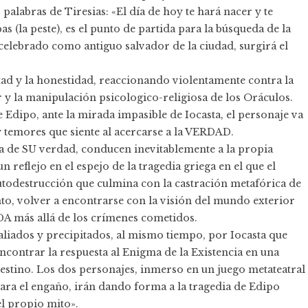
 palabras de Tiresias: «El día de hoy te hará nacer y te
s (la peste), es el punto de partida para la búsqueda de la
 celebrado como antiguo salvador de la ciudad, surgirá el
tad y la honestidad, reaccionando violentamente contra la
 y la manipulación psicologico-religiosa de los Oráculos.
de Edipo, ante la mirada impasible de Iocasta, el personaje va
y temores que siente al acercarse a la VERDAD.
ca de SU verdad, conducen inevitablemente a la propia
 reflejo en el espejo de la tragedia griega en el que el
utodestrucción que culmina con la castración metafórica de
nto, volver a encontrarse con la visión del mundo exterior
IDA más allá de los crímenes cometidos.
aliados y precipitados, al mismo tiempo, por Iocasta que
ncontrar la respuesta al Enigma de la Existencia en una
estino. Los dos personajes, inmerso en un juego metateatral
para el engaño, irán dando forma a la tragedia de Edipo
el propio mito».