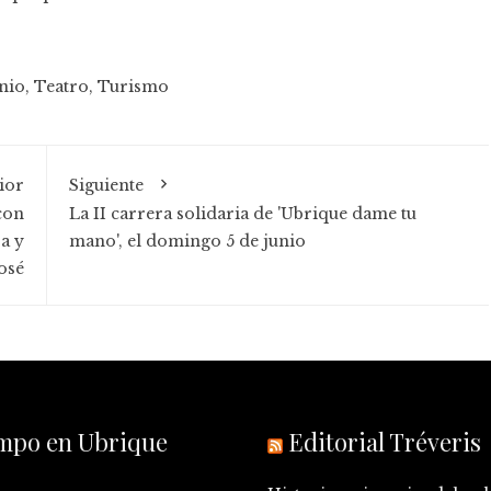
nio
,
Teatro
,
Turismo
ior
Siguiente
con
La II carrera solidaria de 'Ubrique dame tu
a y
mano', el domingo 5 de junio
osé
empo en Ubrique
Editorial Tréveris