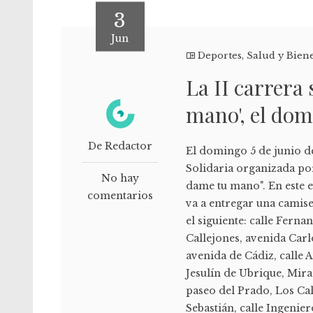
3
Jun
Deportes
,
Salud y Bien
La II carrera
mano', el dom
De Redactor
El domingo 5 de junio de 
Solidaria organizada po
No hay
dame tu mano". En este e
comentarios
va a entregar una camis
el siguiente: calle Ferna
Callejones, avenida Carl
avenida de Cádiz, calle 
Jesulín de Ubrique, Miras
paseo del Prado, Los Ca
Sebastián, calle Ingenie