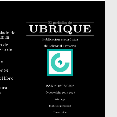
blado de
 2026
Publicación electrónica
o de
de Editorial Tréveris
ero de
de
2025
l libro
ISSN
nº 1697/0306
dora
e
© Copyright 2003-2025
Aviso legal
Política de privacidad
Uso de cookies