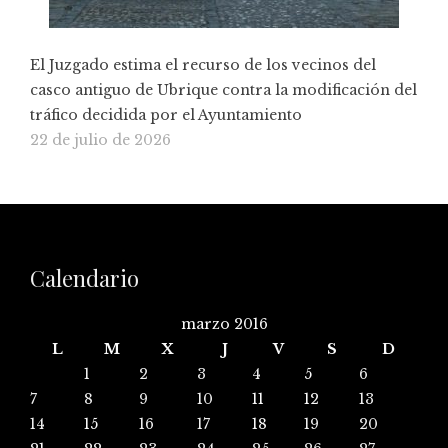
El Juzgado estima el recurso de los vecinos del
casco antiguo de Ubrique contra la modificación del
tráfico decidida por el Ayuntamiento
22 de julio de 2026
Calendario
marzo 2016
L
M
X
J
V
S
D
1
2
3
4
5
6
7
8
9
10
11
12
13
14
15
16
17
18
19
20