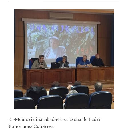
<i>Memoria inacabada</i>: reseña de Pedro
Bohórquez Gutiérrez