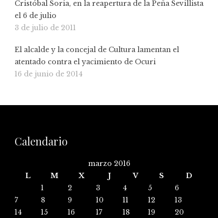
Cristóbal Soria, en la reapertura de la Peña Sevillista
el 6 de julio
3 de julio de 2011
El alcalde y la concejal de Cultura lamentan el
atentado contra el yacimiento de Ocuri
16 de junio de 2014
Calendario
marzo 2016
L
M
X
J
V
S
D
1
2
3
4
5
6
7
8
9
10
11
12
13
14
15
16
17
18
19
20