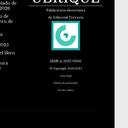
blado de
 2026
Publicación electrónica
o de
de Editorial Tréveris
ero de
de
2025
l libro
ISSN
nº 1697/0306
dora
e
© Copyright 2003-2025
Aviso legal
Política de privacidad
Uso de cookies