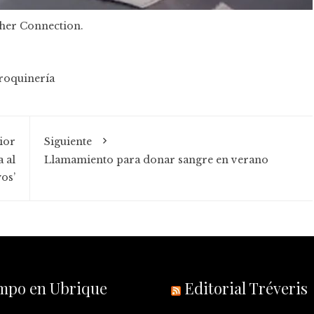
her Connection.
roquinería
ior
Siguiente
 al
Llamamiento para donar sangre en verano
os’
empo en Ubrique
Editorial Tréveris