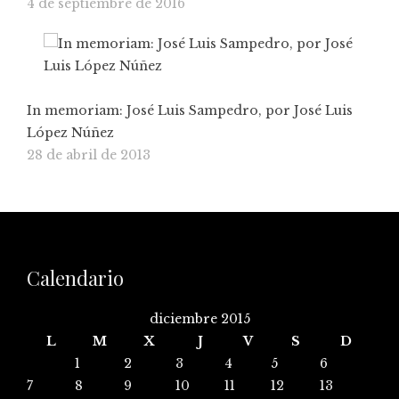
4 de septiembre de 2016
In memoriam: José Luis Sampedro, por José Luis
López Núñez
28 de abril de 2013
Calendario
diciembre 2015
L
M
X
J
V
S
D
1
2
3
4
5
6
7
8
9
10
11
12
13